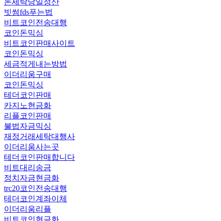
돈세탁당일정산
빗썸fds푸는법
비트코인전송대행
코인돈믹싱
비트코인판매사이트
코인돈믹싱
세금적게내는방법
이더리움구매
코인돈믹싱
테더코인판매
카지노현금화
리플코인판매
불법자금믹싱
재정거래세탁대행사
이더리움사는곳
테더코인판매합니다
비트대리송금
정치자금현금화
trc20코인전송대행
테더코인계좌이체
이더리움리플
비트코인현금화