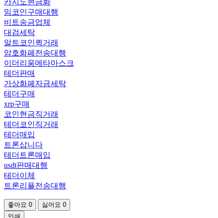
카지노현금화
밈코인구매대행
비트송금업체
대검세탁
알트코인퀵거래
암호화폐전송대행
이더리움메타마스크
테더판매
가상화폐자금세탁
테더구매
xrp구매
코인현금직거래
테더코인직거래
테더매입
트론삽니다
테더트론매입
usdt판매대행
테더이체
트론리플전송대행
좋아요
0
싫어요
0
인쇄