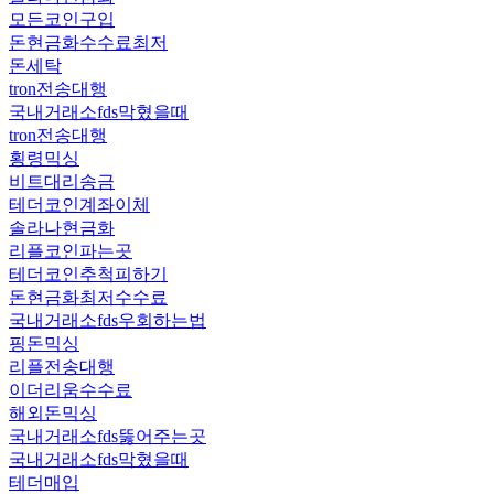
모든코인구입
돈현금화수수료최저
돈세탁
tron전송대행
국내거래소fds막혔을때
tron전송대행
횡령믹싱
비트대리송금
테더코인계좌이체
솔라나현금화
리플코인파는곳
테더코인추척피하기
돈현금화최저수수료
국내거래소fds우회하는법
핑돈믹싱
리플전송대행
이더리움수수료
해외돈믹싱
국내거래소fds뚫어주는곳
국내거래소fds막혔을때
테더매입