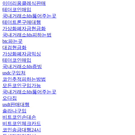
이더리움클레식판매
테더코인매입
국내거래소fds뚫어주는곳
테더트론구매대행
가상화폐자금현금화
국내거래소fds피하는법
btc파는곳
대검현금화
가상화폐자금믹싱
테더코인매입
국내거래소fds증빙
usdc구입처
코인추적피하는방법
모든코인구입가능
국내거래소fds뚫어주는곳
오다집
usdt판매대행
솔라나구입
비트코인손대손
비트코인체크카드
코인송금대행24시