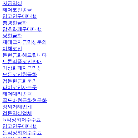
자금믹싱
테더코인송금
밈코인구매대행
횡령현금화
암호화폐구매대행
핑현금화
재테크자금믹싱문의
이체코인
돈현금화해드립니다
트론리플코인판매
가상화폐자금믹싱
모든코인현금화
검돈현금화문의
파이코인사는곳
테더대리송금
골드바현금화현금화
장외거래업체
검돈믹싱업체
fx믹싱최저수수료
밈코인구매대행
돈믹싱최저수수료