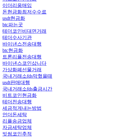
이더리움매입
돈현금화최저수수료
usdt현금화
btc파는곳
테더코인비대면거래
테더수사기관
바이낸스전송대행
btc현금화
트론리플전송대행
바이낸스코인삽니다
가상화폐선물거래
국내거래소fds막혔을때
usdt판매대행
국내거래소fds출금시간
비트코인현금화
테더전송대행
세금적게내는방법
언더돈세탁
리플송금업체
자금세탁업체
빗썸코인추적