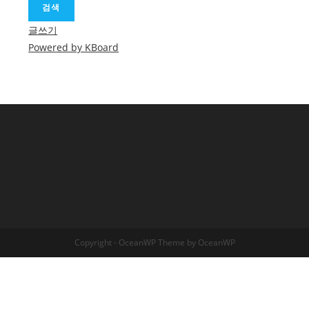
검색
글쓰기
Powered by KBoard
Copyright - OceanWP Theme by OceanWP